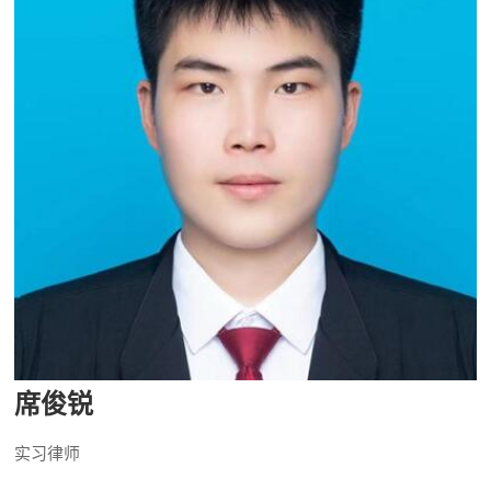
席俊锐
实习律师