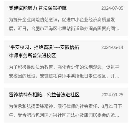
党建赋能聚力 普法保驾护航
2024-07-05
为提升企业风险防范意识，促进中小企业经济高质量发
展，近日，合肥市瑶海区七里站街道举办闽商国贸商圈“周
二下午茶”暨法律进楼宇活动，邀请商圈律师针对前期向各
企业征集的问题进行...
“平安校园，拒绝霸凌”----安徽信拓
2024-05-14
律师事务所普法进校区
为了积极推动法治教育，强化青少年的法制观念，促进平
安校园的建设，安徽信拓律师事务所近日走进校区，开展
了一场别开生面的普法教育活动。活动伊始，信拓律师事
务所的资深律师们首先...
雷锋精神永相随，公益普法进社区
2024-03-25
为传承和弘扬雷锋精神，履行律师的社会责任，3月21日下
午，受合肥市包河区方兴社区司法办及康园居委会的邀
请，安徽信拓律师事务所的律师志愿者们前往滨湖康园小