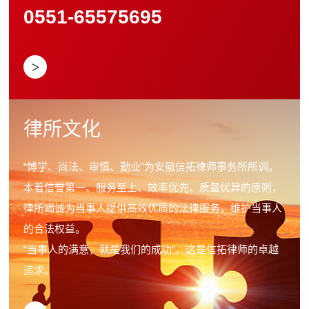
0551-65575695
>
律所文化
“博学、尚法、审慎、勤业”为安徽信拓律师事务所所训。
本着信誉第一、服务至上、效率优先、质量优异的原则，
律所竭诚为当事人提供高效优质的法律服务，维护当事人
1
的合法权益。
“当事人的满意，就是我们的成功”，这是信拓律师的卓越
追求。