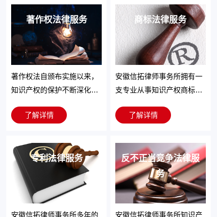
著作权法律服务
商标法律服务
著作权法自颁布实施以来，
安徽信拓律师事务所拥有一
知识产权的保护不断深化和
支专业从事知识产权商标业
加强，
在著作权诉讼领域，
安徽信拓律师事务所
安徽信
务的团队，致力于为客户提
商标侵权纠纷事务方面，安
了解详情
了解详情
的著作权业务量也随之不断
拓律师事务所
长期与中国音
供商标服务，包括审查、修
徽信拓律师事务所知识产权
提高和增长。主要为包括文
像著作权集体管理协会合
改、起草各项有关商标法律
团队就权利方已经面临或者
化、娱乐、体育等领域的企
作，专注于著作权合同及侵
文书，对市场与公司展开尽
可能发生的商标权侵权纠
业客户提供了大量的著作权
权相关诉讼，为音集协权利
专利法律服务
职调查、侵权调查，就商标
纷，代理行政及民事诉讼，
反不正当竞争法律服
法律服务，包括著作权侵权
方提供实现利益最大化的法
保护策略提供法律方案及可
发表律师意见、提出解决方
务
调查、侵权诉讼、版权费收
律解决方案，成效显著。
行性分析，代理国内商标的
案等。曾代理大量的商标侵
取、著作权检索、著作权登
注册申请、变更、转让、续
权案件，服务客户涉及有维
记、著作权撤回及撤销、著
展、许可备案、撤销等事项
沃移动通信有限公司、苏宁
安徽信拓律师事务所多年的
安徽信拓律师事务所知识产