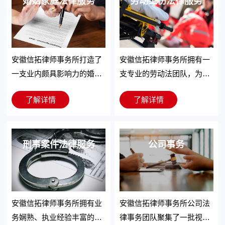
师团队专注于城镇化建设、
婚姻家庭法律服务
纷、合伙纠纷以及各类强制
劳动工伤法律服务
社会基础设施行业、以及政
执行案件等。
府与社会资本合作项目的专
业法律服务，在PPP、BT、
BOT、BOO等项目融资、特
安徽信拓律师事务所打造了
安徽信拓律师事务所拥有一
许经营权等城镇化建设领域
一支业内颇具影响力的婚姻
支专业的劳动法团队，为众
积累了丰富的法律服务经
家事法律服务团队，可为客
本所婚姻家庭律师团队成立
多企事业单位和社会团体等
我们在劳动工伤领域提供包
验，为企业并购交易、项目
了解详情
了解详情
户提供婚姻家庭纠纷处理、
以来已承办大量婚姻家事案
在内的用人单位、劳动者提
括但不限于以下服务：劳动
融资安排、管理改善和核心
家族企业治理、税收筹划及
件，对离婚、财产分割、子
供了优质、专业和高效的法
争议仲裁；劳务报酬纠纷；
政策设计等提供高品质法律
家族财富传承的一站式综合
女抚养、当事人心理辅导等
律服务。
工伤案件；用人单位劳动合
服务。
解决方案。
婚姻家事领域的诉讼及非诉
刑事案件法律服务
同、员工手册、保密和竞业
公司事务
讼业务具有丰富的实践操作
禁止协议的起草、审查和修
经验，擅长处理重大疑难的
改；用人单位规章制度的起
离婚财产分割案件，为客户
草、审查和修改；起草、审
提供个性化、专业化的法律
查、修改集体劳动合同，参
安徽信拓律师事务所拥有业
安徽信拓律师事务所公司法
服务。
加集体劳动合同的协商及订
务娴熟、执业经验丰富的刑
律事务团队聚集了一批视野