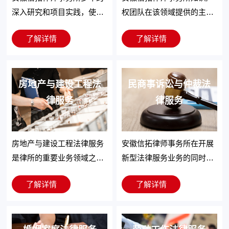
作权转让及变更、合同备
及企业客户商标体系搭建、
易购集团、天天快递有限公
深入研究和项目实践，使得
权团队在该领域提供的主要
案、著作权质权登记、著作
商标布局、商标防御、商标
司、宝岛眼镜等国内知名企
团队在专利业务方面积积累
服务内容有：代表客户进行
权交易，并在此过程中形成
查询等业务。
业。
了解详情
了解详情
了丰富的经验，常年为企业
反不正当竞争相关的调查；
了全面、专业的法律服务力
客户提供专利申请（发明、
针对市场中的不正当竞争行
量，为版权权利方的著作权
实用新型和外观设计）、专
为，为客户提供咨询以及解
业务提供全方位的法律服
利复审、专利答辩及认定无
房地产与建设工程法
决方案；为行业协会、商会
民商事诉讼与仲裁法
务。
效、专利体系搭建及组合管
等客户在反不正当竞争法律
律服务
律服务
理、专利有效性评估、专利
环境下正确行使职能提供法
行政代理及专利侵权诉讼
律建议；代理反不正当竞争
等，逐步形成了体系化、高
诉讼案件等。
房地产与建设工程法律服务
安徽信拓律师事务所在开展
效化、标准化的服务模式。
是律所的重要业务领域之
新型法律服务业务的同时，
一，专业团队为相关客户提
也始终没削弱为客户代理解
了解详情
了解详情
供专业的房地产、建设工程
决民商事纠纷案件的能力，
争议纠纷案件的诉讼、仲裁
代理了大量的各类经济台同
代理，一直以来，我们的律
纠纷、担保纠纷、 台作纠