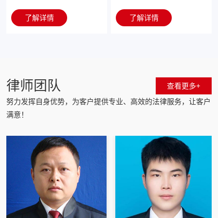
立；协助用人单位制定用工
事法律服务律师团队，信拓
在该领域提供的主要服务内
宽、知识储备足、实务操作
在该领域主要服务内容有：
方案等，为客户全面排忧解
了解详情
了解详情
律师事务所在刑事专业领域
容有：在侦查阶段为当事人
能力强的高水平律师，为企
担任公司企业或特定项目法
难。
办理了大量的刑事案件，以
提供法律帮助；审查起诉阶
事业单位提供优质高效的法
律顾问；代理诉讼、仲裁、
娴熟的业务水平、高度负责
段为犯罪嫌疑人辩护；审判
律服务。
执行、谈判；为公司设立、
的敬业精神、良好的辩护效
阶段为被告人辩护；代理申
融资、转让、破产重组等提
果，深得业内、当事人和社
诉案件，代为制作申诉材
供法律服务。
律师团队
查看更多+
会各界的好评。
料，代为再审立案，参与再
努力发挥自身优势，为客户提供专业、高效的法律服务，让客户
审案件的辩护；在自诉和公
满意！
诉案件中代理举报，担任附
带民事诉讼当事人的诉讼代
理人等。