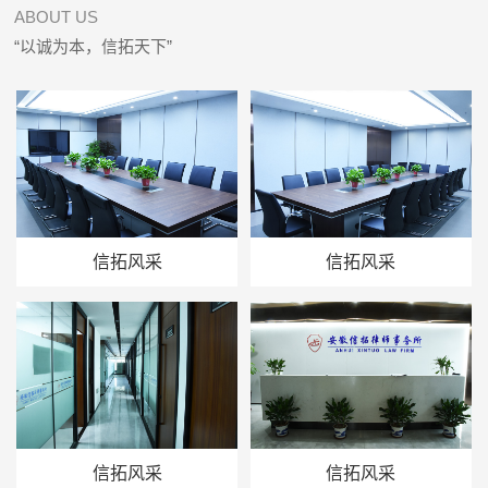
ABOUT US
“以诚为本，信拓天下”
信拓风采
信拓风采
信拓风采
信拓风采