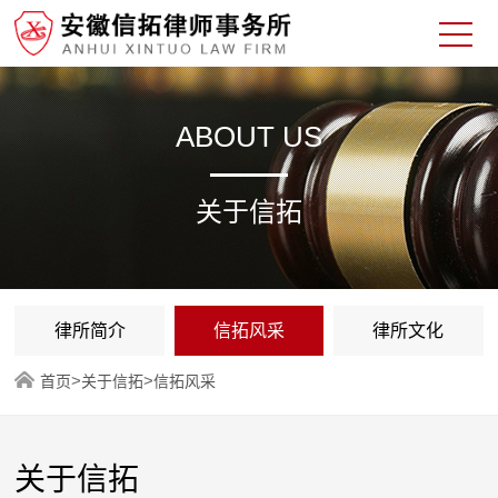
ABOUT US
关于信拓
律所简介
信拓风采
律所文化
>
>
首页
关于信拓
信拓风采
关于信拓