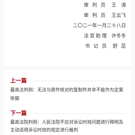
审 判 员 王 涛
审 判 员 王云飞
二〇二一年一月二十八日
法 官 助 理 许冬冬
书 记 员 舒 蕊
上一篇
最高法判例：无法与原件核对的复制件并非不能作为定案
依据
下一篇
最高法院判例：人民法院不应对诉讼时效问题进行释明及
主动适用诉讼时效的规定进行裁判