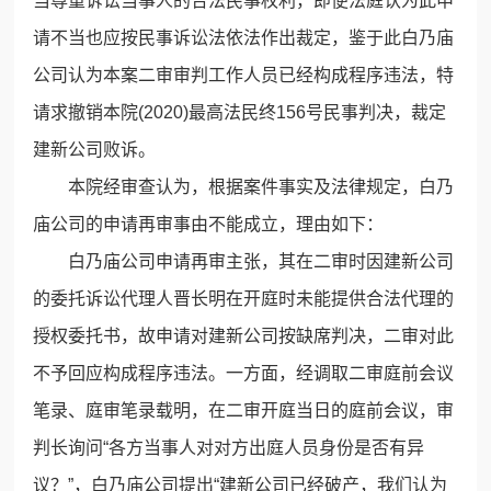
当尊重诉讼当事人的合法民事权利，即便法庭认为此申
请不当也应按民事诉讼法依法作出裁定，鉴于此白乃庙
公司认为本案二审审判工作人员已经构成程序违法，特
请求撤销本院(2020)最高法民终156号民事判决，裁定
建新公司败诉。
本院经审查认为，根据案件事实及法律规定，白乃
庙公司的申请再审事由不能成立，理由如下：
白乃庙公司申请再审主张，其在二审时因建新公司
的委托诉讼代理人晋长明在开庭时未能提供合法代理的
授权委托书，故申请对建新公司按缺席判决，二审对此
不予回应构成程序违法。一方面，经调取二审庭前会议
笔录、庭审笔录载明，在二审开庭当日的庭前会议，审
判长询问“各方当事人对对方出庭人员身份是否有异
议？”，白乃庙公司提出“建新公司已经破产，我们认为