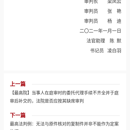
审判长 梁凤云
审判员 张 艳
审判员 杨 迪
二〇二一年一月一日
法官助理 陈 默
书记员 凌白羽
上一篇
【最高院】当事人在庭审时的委托代理手续不齐全并于庭
审后补交的，法院是否应按其缺席审判
下一篇
最高法判例：无法与原件核对的复制件并非不能作为定案