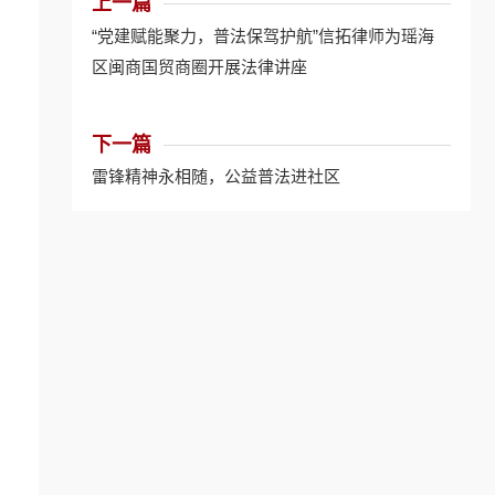
上一篇
“党建赋能聚力，普法保驾护航”信拓律师为瑶海
区闽商国贸商圈开展法律讲座
下一篇
雷锋精神永相随，公益普法进社区